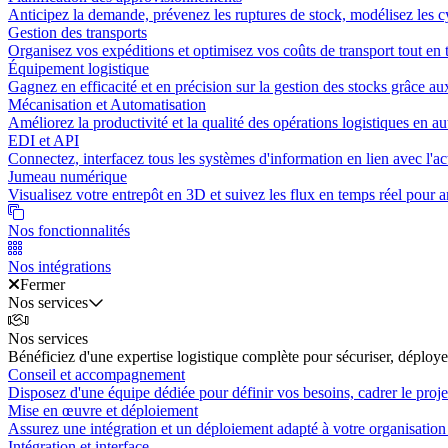
Anticipez la demande, prévenez les ruptures de stock, modélisez les cy
Gestion des transports
Organisez vos expéditions et optimisez vos coûts de transport tout en t
Équipement logistique
Gagnez en efficacité et en précision sur la gestion des stocks grâce au
Mécanisation et Automatisation
Améliorez la productivité et la qualité des opérations logistiques en a
EDI et API
Connectez, interfacez tous les systèmes d'information en lien avec l'act
Jumeau numérique
Visualisez votre entrepôt en 3D et suivez les flux en temps réel pour an
Nos fonctionnalités
Nos intégrations
Fermer
Nos services
Nos services
Bénéficiez d'une expertise logistique complète pour sécuriser, déployer
Conseil et accompagnement
Disposez d'une équipe dédiée pour définir vos besoins, cadrer le projet
Mise en œuvre et déploiement
Assurez une intégration et un déploiement adapté à votre organisation 
Intégration et interface