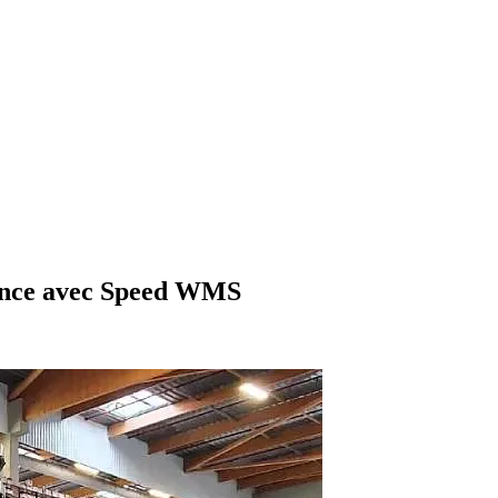
et interface
Support et maintenance
Formations utilisateurs
Hébergement
echnologiques
Engagements RSE
Paroles d'experts
entreprise
dence avec Speed WMS