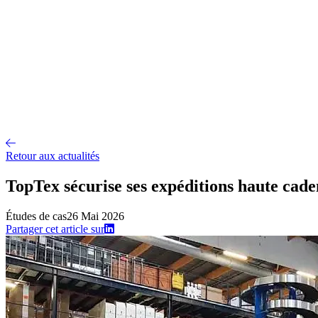
Conseil et accompagnement
Mise en œuvre et déploiement
Intégration 
Nos références
Secteurs
A propos
Qui sommes-nous ?
Notre métier
Partenaires intégrateurs
Partenaires t
Recrutement
Offres d'emploi
Parcours d'intégration
Portraits de collaborateurs
Vie d'
Actualités
Contact
Retour aux actualités
TopTex sécurise ses expéditions haute ca
Études de cas
26 Mai 2026
Partager cet article sur