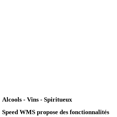
Gestion d'entrepôt
Gestion de l'exploitation
Planification des
approvisionnements
Gestion des transports
Équipement
logistique
Mécanisation et Automatisation
EDI et API
Jumeau
numérique
Nos fonctionnalités
Nos intégrations
Nos services
Conseil et accompagnement
Mise en œuvre et déploiement
Intégration
et interface
Support et maintenance
Formations utilisateurs
Hébergemen
Nos références
Secteurs
A propos
Qui sommes-nous ?
Notre métier
Partenaires intégrateurs
Partenaires
technologiques
Engagements RSE
Paroles d'experts
Recrutement
Offres d'emploi
Parcours d'intégration
Portraits de collaborateurs
Vie
d'entreprise
Actualités
Contact
Alcools - Vins - Spiritueux
Speed WMS propose des fonctionnalités