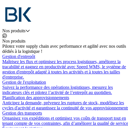
Nos produits
Nos produits
Pilotez votre supply chain avec performance et agilité avec nos outils
dédiés à la logistique !
Gestion d'entrepôt
Maîtrisez les flux et optimisez les process logistiques, améliorez la
traçabilité et gagnez en productivité avec Speed WMS, le système de
gestion d'entrepôt adapté à toutes les activités et à toutes les tailles
d'entreprise.
Gestion de l'exploitation
Suivez la performance des opérations logistiques, mesurez les
indicateurs clés et pilotez l’activité de l’entrepôt au quotidien.
Planification des approvisionnements
Anticipez la demande, prévenez les ruptures de stock, modélisez les
cycles d'activité et garantissez la continuité de vos approvisionnement
Gestion des transports
Organisez vos expéditions et optimisez vos coûts de transport tout en
tenant compte de vos contraintes, afin d’améliorer la qualité de service