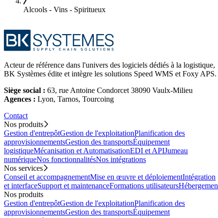
Alcools - Vins - Spiritueux
Acteur de référence dans l'univers des logiciels dédiés à la logistique,
BK Systèmes édite et intègre les solutions Speed WMS et Foxy APS.
Siège social :
63, rue Antoine Condorcet 38090 Vaulx-Milieu
Agences :
Lyon, Tarnos, Tourcoing
Contact
Nos produits
Gestion d'entrepôt
Gestion de l'exploitation
Planification des
approvisionnements
Gestion des transports
Équipement
logistique
Mécanisation et Automatisation
EDI et API
Jumeau
numérique
Nos fonctionnalités
Nos intégrations
Nos services
Conseil et accompagnement
Mise en œuvre et déploiement
Intégration
et interface
Support et maintenance
Formations utilisateurs
Hébergemen
Nos produits
Gestion d'entrepôt
Gestion de l'exploitation
Planification des
approvisionnements
Gestion des transports
Équipement