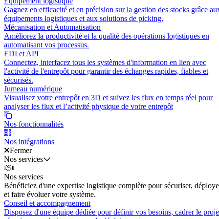
Équipement logistique
Gagnez en efficacité et en précision sur la gestion des stocks grâce au
équipements logistiques et aux solutions de picking.
Mécanisation et Automatisation
Améliorez la productivité et la qualité des opérations logistiques en
automatisant vos processus.
EDI et API
Connectez, interfacez tous les systèmes d'information en lien avec
l'activité de l'entrepôt pour garantir des échanges rapides, fiables et
sécurisés.
Jumeau numérique
Visualisez votre entrepôt en 3D et suivez les flux en temps réel pour
analyser les flux et l’activité physique de votre entrepôt
Nos fonctionnalités
Nos intégrations
Fermer
Nos services
Nos services
Bénéficiez d'une expertise logistique complète pour sécuriser, déploye
et faire évoluer votre système.
Conseil et accompagnement
Disposez d'une équipe dédiée pour définir vos besoins, cadrer le proje