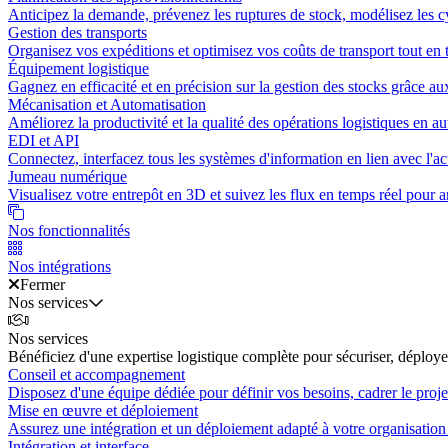
Anticipez la demande, prévenez les ruptures de stock, modélisez les cy
Gestion des transports
Organisez vos expéditions et optimisez vos coûts de transport tout en t
Équipement logistique
Gagnez en efficacité et en précision sur la gestion des stocks grâce au
Mécanisation et Automatisation
Améliorez la productivité et la qualité des opérations logistiques en a
EDI et API
Connectez, interfacez tous les systèmes d'information en lien avec l'act
Jumeau numérique
Visualisez votre entrepôt en 3D et suivez les flux en temps réel pour an
Nos fonctionnalités
Nos intégrations
Fermer
Nos services
Nos services
Bénéficiez d'une expertise logistique complète pour sécuriser, déployer
Conseil et accompagnement
Disposez d'une équipe dédiée pour définir vos besoins, cadrer le projet
Mise en œuvre et déploiement
Assurez une intégration et un déploiement adapté à votre organisation 
Intégration et interface