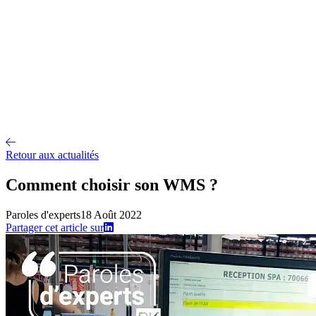
Conseil et accompagnement
Mise en œuvre et déploiement
Intégration 
Nos références
Secteurs
A propos
Qui sommes-nous ?
Notre métier
Partenaires intégrateurs
Partenaires t
Recrutement
Offres d'emploi
Parcours d'intégration
Portraits de collaborateurs
Vie d'
Actualités
Contact
Retour aux actualités
Comment choisir son WMS ?
Paroles d'experts
18 Août 2022
Partager cet article sur