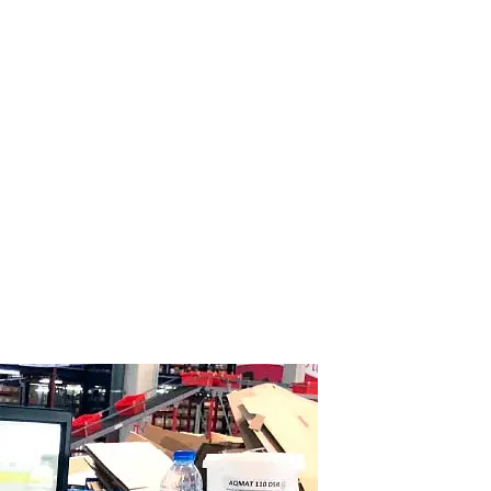
et interface
Support et maintenance
Formations utilisateurs
Hébergement
echnologiques
Engagements RSE
Paroles d'experts
entreprise