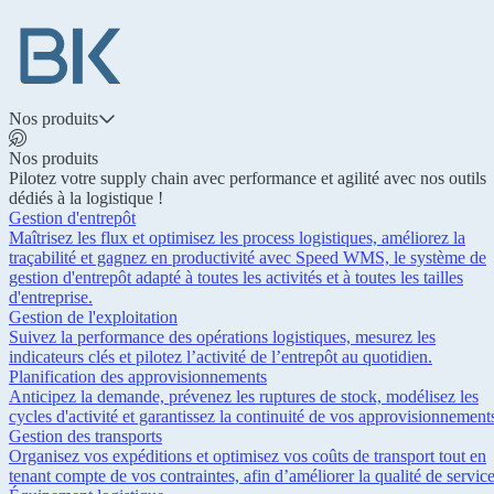
Nos produits
Nos produits
Pilotez votre supply chain avec performance et agilité avec nos outils
dédiés à la logistique !
Gestion d'entrepôt
Maîtrisez les flux et optimisez les process logistiques, améliorez la
traçabilité et gagnez en productivité avec Speed WMS, le système de
gestion d'entrepôt adapté à toutes les activités et à toutes les tailles
d'entreprise.
Gestion de l'exploitation
Suivez la performance des opérations logistiques, mesurez les
indicateurs clés et pilotez l’activité de l’entrepôt au quotidien.
Planification des approvisionnements
Anticipez la demande, prévenez les ruptures de stock, modélisez les
cycles d'activité et garantissez la continuité de vos approvisionnement
Gestion des transports
Organisez vos expéditions et optimisez vos coûts de transport tout en
tenant compte de vos contraintes, afin d’améliorer la qualité de service