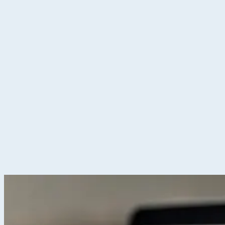
Gestion d'entrepôt
Gestion de l'exploitation
Planification des
approvisionnements
Gestion des transports
Équipement
logistique
Mécanisation et Automatisation
EDI et API
Jumeau
numérique
Nos fonctionnalités
Nos intégrations
Nos services
Conseil et accompagnement
Mise en œuvre et déploiement
Intégration
et interface
Support et maintenance
Formations utilisateurs
Hébergemen
Nos références
Secteurs
A propos
Qui sommes-nous ?
Notre métier
Partenaires intégrateurs
Partenaires
technologiques
Engagements RSE
Paroles d'experts
Recrutement
Offres d'emploi
Parcours d'intégration
Portraits de collaborateurs
Vie
d'entreprise
Actualités
Contact