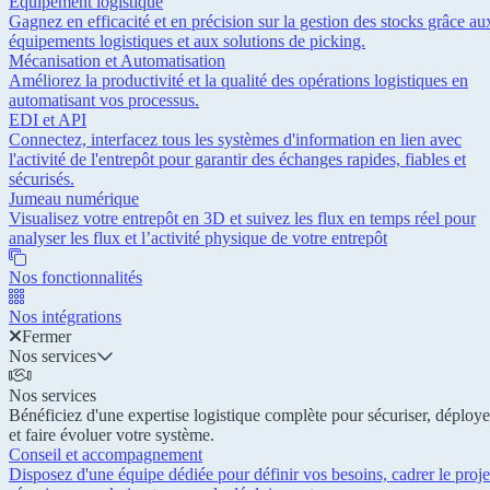
Équipement logistique
Gagnez en efficacité et en précision sur la gestion des stocks grâce au
équipements logistiques et aux solutions de picking.
Mécanisation et Automatisation
Améliorez la productivité et la qualité des opérations logistiques en
automatisant vos processus.
EDI et API
Connectez, interfacez tous les systèmes d'information en lien avec
l'activité de l'entrepôt pour garantir des échanges rapides, fiables et
sécurisés.
Jumeau numérique
Visualisez votre entrepôt en 3D et suivez les flux en temps réel pour
analyser les flux et l’activité physique de votre entrepôt
Nos fonctionnalités
Nos intégrations
Fermer
Nos services
Nos services
Bénéficiez d'une expertise logistique complète pour sécuriser, déploye
et faire évoluer votre système.
Conseil et accompagnement
Disposez d'une équipe dédiée pour définir vos besoins, cadrer le proje