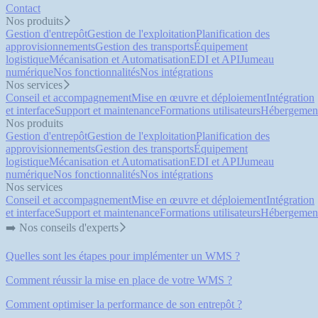
Contact
Nos produits
Gestion d'entrepôt
Gestion de l'exploitation
Planification des
approvisionnements
Gestion des transports
Équipement
logistique
Mécanisation et Automatisation
EDI et API
Jumeau
numérique
Nos fonctionnalités
Nos intégrations
Nos services
Conseil et accompagnement
Mise en œuvre et déploiement
Intégration
et interface
Support et maintenance
Formations utilisateurs
Hébergemen
Nos produits
Gestion d'entrepôt
Gestion de l'exploitation
Planification des
approvisionnements
Gestion des transports
Équipement
logistique
Mécanisation et Automatisation
EDI et API
Jumeau
numérique
Nos fonctionnalités
Nos intégrations
Nos services
Conseil et accompagnement
Mise en œuvre et déploiement
Intégration
et interface
Support et maintenance
Formations utilisateurs
Hébergemen
➡️ Nos conseils d'experts
Quelles sont les étapes pour implémenter un WMS ?
Comment réussir la mise en place de votre WMS ?
Comment optimiser la performance de son entrepôt ?