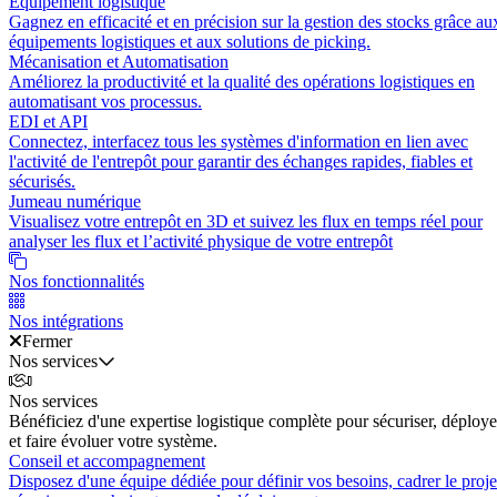
Équipement logistique
Gagnez en efficacité et en précision sur la gestion des stocks grâce au
équipements logistiques et aux solutions de picking.
Mécanisation et Automatisation
Améliorez la productivité et la qualité des opérations logistiques en
automatisant vos processus.
EDI et API
Connectez, interfacez tous les systèmes d'information en lien avec
l'activité de l'entrepôt pour garantir des échanges rapides, fiables et
sécurisés.
Jumeau numérique
Visualisez votre entrepôt en 3D et suivez les flux en temps réel pour
analyser les flux et l’activité physique de votre entrepôt
Nos fonctionnalités
Nos intégrations
Fermer
Nos services
Nos services
Bénéficiez d'une expertise logistique complète pour sécuriser, déploye
et faire évoluer votre système.
Conseil et accompagnement
Disposez d'une équipe dédiée pour définir vos besoins, cadrer le proje