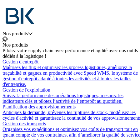
Nos produits
Nos produits
Pilotez votre supply chain avec performance et agilité avec nos outils
dédiés à la logistique !
Gestion d'entrepôt
Maîtrisez les flux et optimisez les process logistiques, améliorez la
traçabilité et gagnez en productivité avec Speed WMS, le système de
gestion d'entrepôt adapté à toutes les activités et à toutes les tailles
d'entreprise.
Gestion de l'exploitation
Suivez la performance des opérations logistiques, mesurez les
indicateurs clés et pilotez l’activité de l’entrepôt au quotidien.
Planification des approvisionnements
Anticipez la demande, prévenez les ruptures de stock, modélisez les
cycles d'activité et garantissez la continuité de vos approvisionnement
Gestion des transports
Organisez vos expéditions et optimisez vos coûts de transport tout en
tenant compte de vos contraintes, afin d’améliorer la qualité de service