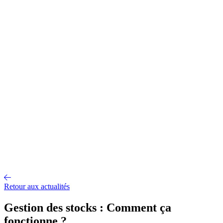
Gestion d'entrepôt
Gestion de l'exploitation
Planification des
approvisionnements
Gestion des transports
Équipement
logistique
Mécanisation et Automatisation
EDI et API
Jumeau
numérique
Nos fonctionnalités
Nos intégrations
Nos services
Conseil et accompagnement
Mise en œuvre et déploiement
Intégration
et interface
Support et maintenance
Formations utilisateurs
Hébergemen
Nos références
Secteurs
A propos
Qui sommes-nous ?
Notre métier
Partenaires intégrateurs
Partenaires
technologiques
Engagements RSE
Paroles d'experts
Recrutement
Offres d'emploi
Parcours d'intégration
Portraits de collaborateurs
Vie
d'entreprise
Actualités
Contact
Retour aux actualités
Gestion des stocks : Comment ça
fonctionne ?