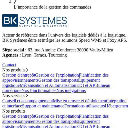
L’importance de la gestion des commandes
Acteur de référence dans l'univers des logiciels dédiés à la logistique,
BK Systèmes édite et intègre les solutions Speed WMS et Foxy APS.
Siège social :
63, rue Antoine Condorcet 38090 Vaulx-Milieu
Agences :
Lyon, Tarnos, Tourcoing
Contact
Nos produits
Gestion d'entrepôt
Gestion de l'exploitation
Planification des
approvisionnements
Gestion des transports
Équipement
logistique
Mécanisation et Automatisation
EDI et API
Jumeau
numérique
Nos fonctionnalités
Nos intégrations
Nos services
Conseil et accompagnement
Mise en œuvre et déploiement
Intégration
et interface
Support et maintenance
Formations utilisateurs
Hébergemen
Nos produits
Gestion d'entrepôt
Gestion de l'exploitation
Planification des
approvisionnements
Gestion des transports
Équipement
logistique
Mécanisation et Automatisation
EDI et API
Jumeau