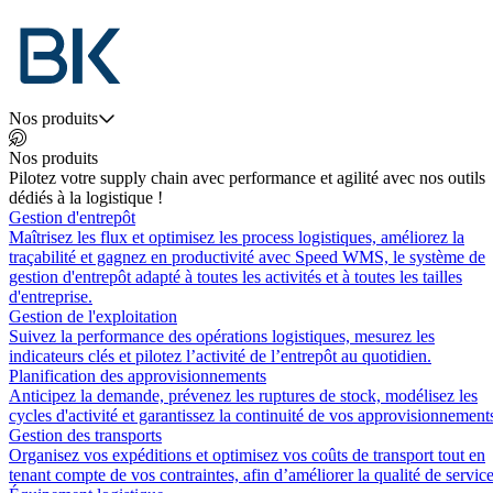
Nos produits
Nos produits
Pilotez votre supply chain avec performance et agilité avec nos outils
dédiés à la logistique !
Gestion d'entrepôt
Maîtrisez les flux et optimisez les process logistiques, améliorez la
traçabilité et gagnez en productivité avec Speed WMS, le système de
gestion d'entrepôt adapté à toutes les activités et à toutes les tailles
d'entreprise.
Gestion de l'exploitation
Suivez la performance des opérations logistiques, mesurez les
indicateurs clés et pilotez l’activité de l’entrepôt au quotidien.
Planification des approvisionnements
Anticipez la demande, prévenez les ruptures de stock, modélisez les
cycles d'activité et garantissez la continuité de vos approvisionnement
Gestion des transports
Organisez vos expéditions et optimisez vos coûts de transport tout en
tenant compte de vos contraintes, afin d’améliorer la qualité de service