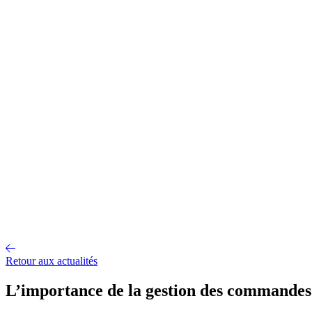
Gestion d'entrepôt
Gestion de l'exploitation
Planification des
approvisionnements
Gestion des transports
Équipement
logistique
Mécanisation et Automatisation
EDI et API
Jumeau
numérique
Nos fonctionnalités
Nos intégrations
Nos services
Conseil et accompagnement
Mise en œuvre et déploiement
Intégration
et interface
Support et maintenance
Formations utilisateurs
Hébergemen
Nos références
Secteurs
A propos
Qui sommes-nous ?
Notre métier
Partenaires intégrateurs
Partenaires
technologiques
Engagements RSE
Paroles d'experts
Recrutement
Offres d'emploi
Parcours d'intégration
Portraits de collaborateurs
Vie
d'entreprise
Actualités
Contact
Retour aux actualités
L’importance de la gestion des commandes