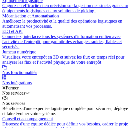
Équipement logistique
Gagnez en efficacité et en précision sur la gestion des stocks grâce au
équipements logistiques et aux solutions de picking.
Mécanisation et Automatisation
Améliorez la productivité et la qualité des opérations logistiques en
automatisant vos processus.
EDI et API
Connectez, interfacez tous les systèmes d'information en lien avec
l'activité de l'entrepôt pour garantir des échanges rapides, fiables et
sécurisés.
Jumeau numérique
Visualisez votre entrepôt en 3D et suivez les flux en temps réel pour
analyser les flux et l’activité physique de votre entrepôt
Nos fonctionnalités
Nos intégrations
Fermer
Nos services
Nos services
Bénéficiez d'une expertise logistique complète pour sécuriser, déploye
et faire évoluer votre système.
Conseil et accompagnement
Disposez d'une équipe dédiée pour définir vos besoins, cadrer le proje