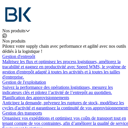
Nos produits
Nos produits
Pilotez votre supply chain avec performance et agilité avec nos outils
dédiés à la logistique !
Gestion d'entrepôt
Maîtrisez les flux et optimisez les process logistiques, améliorez la
traçabilité et gagnez en productivité avec Speed WMS, le système de
gestion d'entrepôt adapté à toutes les activités et à toutes les tailles
d'entreprise.
Gestion de l'exploitation
Suivez la performance des opérations logistiques, mesurez les
indicateurs clés et pilotez l’activité de l’entrepôt au quotidien.
Planification des approvisionnements
Anticipez la demande, prévenez les ruptures de stock, modélisez les
cycles d'activité et garantissez la continuité de vos approvisionnement
Gestion des transports
Organisez vos expéditions et optimisez vos coûts de transport tout en
tenant compte de vos contraintes, afin d’améliorer la qualité de service