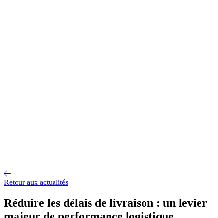
Gestion d'entrepôt
Gestion de l'exploitation
Planification des
approvisionnements
Gestion des transports
Équipement
logistique
Mécanisation et Automatisation
EDI et API
Jumeau
numérique
Nos fonctionnalités
Nos intégrations
Nos services
Conseil et accompagnement
Mise en œuvre et déploiement
Intégration
et interface
Support et maintenance
Formations utilisateurs
Hébergemen
Nos références
Secteurs
A propos
Qui sommes-nous ?
Notre métier
Partenaires intégrateurs
Partenaires
technologiques
Engagements RSE
Paroles d'experts
Recrutement
Offres d'emploi
Parcours d'intégration
Portraits de collaborateurs
Vie
d'entreprise
Actualités
Contact
Retour aux actualités
Réduire les délais de livraison : un levier
majeur de performance logistique