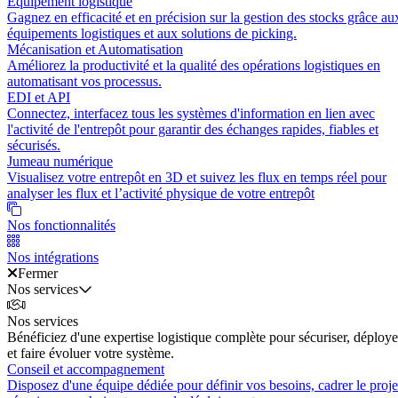
Équipement logistique
Gagnez en efficacité et en précision sur la gestion des stocks grâce au
équipements logistiques et aux solutions de picking.
Mécanisation et Automatisation
Améliorez la productivité et la qualité des opérations logistiques en
automatisant vos processus.
EDI et API
Connectez, interfacez tous les systèmes d'information en lien avec
l'activité de l'entrepôt pour garantir des échanges rapides, fiables et
sécurisés.
Jumeau numérique
Visualisez votre entrepôt en 3D et suivez les flux en temps réel pour
analyser les flux et l’activité physique de votre entrepôt
Nos fonctionnalités
Nos intégrations
Fermer
Nos services
Nos services
Bénéficiez d'une expertise logistique complète pour sécuriser, déploye
et faire évoluer votre système.
Conseil et accompagnement
Disposez d'une équipe dédiée pour définir vos besoins, cadrer le proje