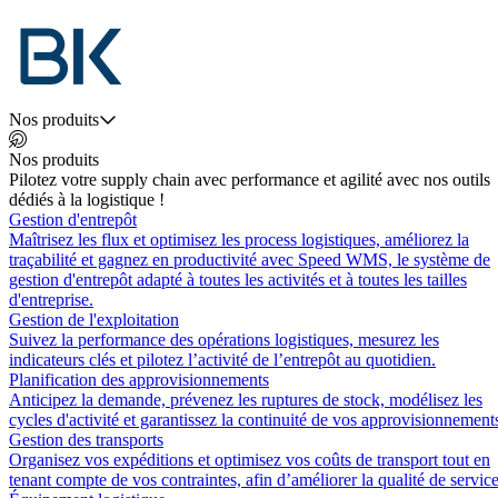
Nos produits
Nos produits
Pilotez votre supply chain avec performance et agilité avec nos outils
dédiés à la logistique !
Gestion d'entrepôt
Maîtrisez les flux et optimisez les process logistiques, améliorez la
traçabilité et gagnez en productivité avec Speed WMS, le système de
gestion d'entrepôt adapté à toutes les activités et à toutes les tailles
d'entreprise.
Gestion de l'exploitation
Suivez la performance des opérations logistiques, mesurez les
indicateurs clés et pilotez l’activité de l’entrepôt au quotidien.
Planification des approvisionnements
Anticipez la demande, prévenez les ruptures de stock, modélisez les
cycles d'activité et garantissez la continuité de vos approvisionnement
Gestion des transports
Organisez vos expéditions et optimisez vos coûts de transport tout en
tenant compte de vos contraintes, afin d’améliorer la qualité de service