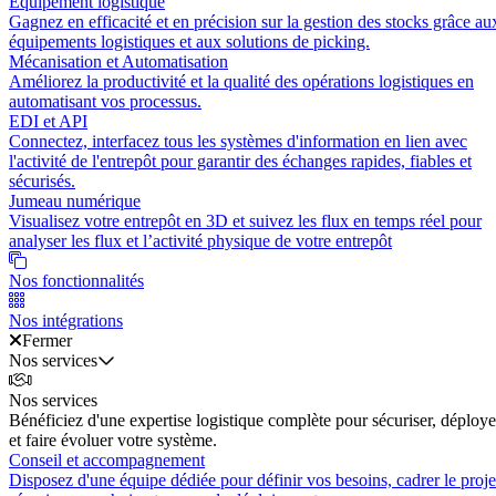
Équipement logistique
Gagnez en efficacité et en précision sur la gestion des stocks grâce au
équipements logistiques et aux solutions de picking.
Mécanisation et Automatisation
Améliorez la productivité et la qualité des opérations logistiques en
automatisant vos processus.
EDI et API
Connectez, interfacez tous les systèmes d'information en lien avec
l'activité de l'entrepôt pour garantir des échanges rapides, fiables et
sécurisés.
Jumeau numérique
Visualisez votre entrepôt en 3D et suivez les flux en temps réel pour
analyser les flux et l’activité physique de votre entrepôt
Nos fonctionnalités
Nos intégrations
Fermer
Nos services
Nos services
Bénéficiez d'une expertise logistique complète pour sécuriser, déploye
et faire évoluer votre système.
Conseil et accompagnement
Disposez d'une équipe dédiée pour définir vos besoins, cadrer le proje