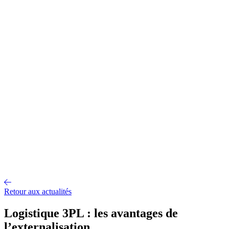
Gestion d'entrepôt
Gestion de l'exploitation
Planification des
approvisionnements
Gestion des transports
Équipement
logistique
Mécanisation et Automatisation
EDI et API
Jumeau
numérique
Nos fonctionnalités
Nos intégrations
Nos services
Conseil et accompagnement
Mise en œuvre et déploiement
Intégration
et interface
Support et maintenance
Formations utilisateurs
Hébergemen
Nos références
Secteurs
A propos
Qui sommes-nous ?
Notre métier
Partenaires intégrateurs
Partenaires
technologiques
Engagements RSE
Paroles d'experts
Recrutement
Offres d'emploi
Parcours d'intégration
Portraits de collaborateurs
Vie
d'entreprise
Actualités
Contact
Retour aux actualités
Logistique 3PL : les avantages de
l’externalisation