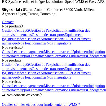
BK Systèmes édite et intègre les solutions Speed WMS et Foxy APS.
Siège social :
63, rue Antoine Condorcet 38090 Vaulx-Milieu
Agences :
Lyon, Tarnos, Tourcoing
Contact
Nos produits
Gestion d'entrepôt
Gestion de l'exploitation
Planification des
approvisionnements
Gestion des transports
Équipement
logistique
Mécanisation et Automatisation
EDI et API
Jumeau
numérique
Nos fonctionnalités
Nos intégrations
Nos services
Conseil et accompagnement
Mise en œuvre et déploiement
Intégration
et interface
Support et maintenance
Formations utilisateurs
Hébergemen
Nos produits
Gestion d'entrepôt
Gestion de l'exploitation
Planification des
approvisionnements
Gestion des transports
Équipement
logistique
Mécanisation et Automatisation
EDI et API
Jumeau
numérique
Nos fonctionnalités
Nos intégrations
Nos services
Conseil et accompagnement
Mise en œuvre et déploiement
Intégration
et interface
Support et maintenance
Formations utilisateurs
Hébergemen
➡️ Nos conseils d'experts
Quelles sont les étapes pour implémenter un WMS ?