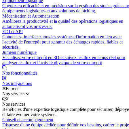
Équipement logistique
Gagnez en efficacité et en précision sur la gestion des stocks grâce au
équipements logistiques et aux solutions de picking.
Mécanisation et Automatisation
Améliorez la productivité et la qualité des opérations logistiques en
automatisant vos processus.
EDI et API
Connectez, interfacez tous les systèmes d'information en lien avec
l'activité de l'entrepôt pour garantir des échanges rapides, fiables et
sécurisés.
Jumeau numérique
Visualisez votre entrepôt en 3D et suivez les flux en temps réel pour
analyser les flux et l’activité physique de votre entrepôt
Nos fonctionnalités
Nos intégrations
Fermer
Nos services
Nos services
Bénéficiez d'une expertise logistique complète pour sécuriser, déploye
et faire évoluer votre système.
Conseil et accompagnement
Disposez d'une équipe dédiée pour définir vos besoins, cadrer le proje