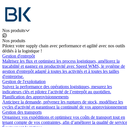
Nos produits
Nos produits
Pilotez votre supply chain avec performance et agilité avec nos outils
dédiés à la logistique !
Gestion d'entrepôt
Maîtrisez les flux et optimisez les process logistiques, améliorez la
traçabilité et gagnez en productivité avec Speed WMS, le système de
gestion d'entrepôt adapté à toutes les activités et à toutes les tailles
d'entreprise.
Gestion de l'exploitation
Suivez la performance des opérations logistiques, mesurez les
indicateurs clés et pilotez l’activité de l’entrepôt au quotidien.
Planification des approvisionnements
Anticipez la demande, prévenez les ruptures de stock, modélisez les
cycles d'activité et garantissez la continuité de vos approvisionnement
Gestion des transports
Organisez vos expéditions et optimisez vos coûts de transport tout en
tenant compte de vos contraintes, afin d’améliorer la qualité de service