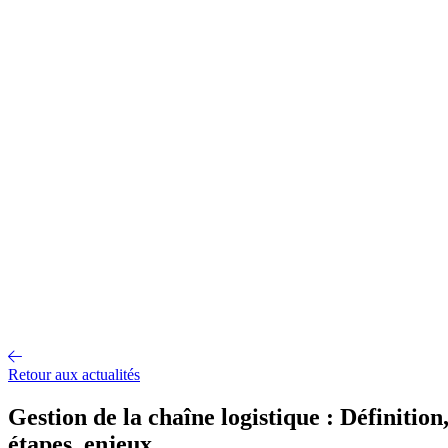
Gestion d'entrepôt
Gestion de l'exploitation
Planification des
approvisionnements
Gestion des transports
Équipement
logistique
Mécanisation et Automatisation
EDI et API
Jumeau
numérique
Nos fonctionnalités
Nos intégrations
Nos services
Conseil et accompagnement
Mise en œuvre et déploiement
Intégration
et interface
Support et maintenance
Formations utilisateurs
Hébergemen
Nos références
Secteurs
A propos
Qui sommes-nous ?
Notre métier
Partenaires intégrateurs
Partenaires
technologiques
Engagements RSE
Paroles d'experts
Recrutement
Offres d'emploi
Parcours d'intégration
Portraits de collaborateurs
Vie
d'entreprise
Actualités
Contact
Retour aux actualités
Gestion de la chaîne logistique : Définition
étapes, enjeux