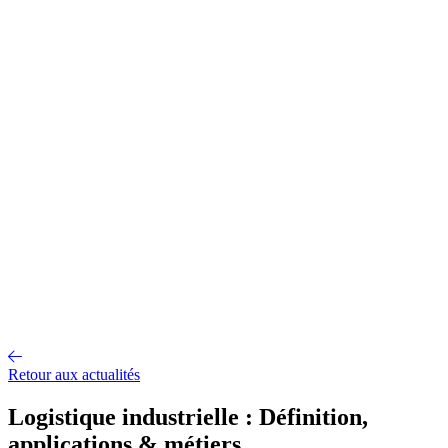
Gestion d'entrepôt
Gestion de l'exploitation
Planification des
approvisionnements
Gestion des transports
Équipement
logistique
Mécanisation et Automatisation
EDI et API
Jumeau
numérique
Nos fonctionnalités
Nos intégrations
Nos services
Conseil et accompagnement
Mise en œuvre et déploiement
Intégration
et interface
Support et maintenance
Formations utilisateurs
Hébergemen
Nos références
Secteurs
A propos
Qui sommes-nous ?
Notre métier
Partenaires intégrateurs
Partenaires
technologiques
Engagements RSE
Paroles d'experts
Recrutement
Offres d'emploi
Parcours d'intégration
Portraits de collaborateurs
Vie
d'entreprise
Actualités
Contact
Retour aux actualités
Logistique industrielle : Définition,
applications & métiers