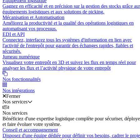
Équipement logistique
Gagnez en efficacité et en précision sur la gestion des stocks grâce au
équipements logistiques et aux solutions de picking.
Mécanisation et Automatisation
Améliorez la productivité et la qualité des opérations logistiques en
automatisant vos processus.
EDI et API
Connectez, interfacez tous les systèmes d'information en lien avec
l'activité de l'entrepôt pour garantir des échanges rapides, fiables et
sécurisés.
Jumeau numérique
Visualisez votre entrepôt en 3D et suivez les flux en temps réel pour
analyser les flux et l’activité physique de votre entrepôt
Nos fonctionnalités
Nos intégrations
Fermer
Nos services
Nos services
Bénéficiez d'une expertise logistique complète pour sécuriser, déploye
et faire évoluer votre système.
Conseil et accompagnement
Disposez d'une équipe dédiée pour définir vos besoins, cadrer le proje