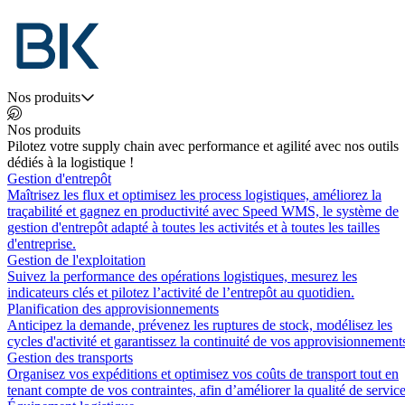
Nos produits
Nos produits
Pilotez votre supply chain avec performance et agilité avec nos outils
dédiés à la logistique !
Gestion d'entrepôt
Maîtrisez les flux et optimisez les process logistiques, améliorez la
traçabilité et gagnez en productivité avec Speed WMS, le système de
gestion d'entrepôt adapté à toutes les activités et à toutes les tailles
d'entreprise.
Gestion de l'exploitation
Suivez la performance des opérations logistiques, mesurez les
indicateurs clés et pilotez l’activité de l’entrepôt au quotidien.
Planification des approvisionnements
Anticipez la demande, prévenez les ruptures de stock, modélisez les
cycles d'activité et garantissez la continuité de vos approvisionnement
Gestion des transports
Organisez vos expéditions et optimisez vos coûts de transport tout en
tenant compte de vos contraintes, afin d’améliorer la qualité de service