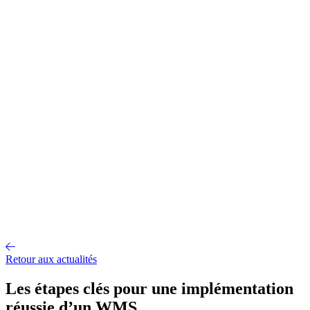
Gestion d'entrepôt
Gestion de l'exploitation
Planification des
approvisionnements
Gestion des transports
Équipement
logistique
Mécanisation et Automatisation
EDI et API
Jumeau
numérique
Nos fonctionnalités
Nos intégrations
Nos services
Conseil et accompagnement
Mise en œuvre et déploiement
Intégration
et interface
Support et maintenance
Formations utilisateurs
Hébergemen
Nos références
Secteurs
A propos
Qui sommes-nous ?
Notre métier
Partenaires intégrateurs
Partenaires
technologiques
Engagements RSE
Paroles d'experts
Recrutement
Offres d'emploi
Parcours d'intégration
Portraits de collaborateurs
Vie
d'entreprise
Actualités
Contact
Retour aux actualités
Les étapes clés pour une implémentation
réussie d’un WMS