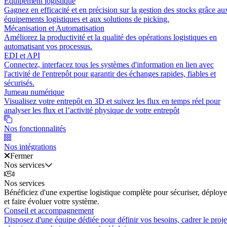
Équipement logistique
Gagnez en efficacité et en précision sur la gestion des stocks grâce au
équipements logistiques et aux solutions de picking.
Mécanisation et Automatisation
Améliorez la productivité et la qualité des opérations logistiques en
automatisant vos processus.
EDI et API
Connectez, interfacez tous les systèmes d'information en lien avec
l'activité de l'entrepôt pour garantir des échanges rapides, fiables et
sécurisés.
Jumeau numérique
Visualisez votre entrepôt en 3D et suivez les flux en temps réel pour
analyser les flux et l’activité physique de votre entrepôt
Nos fonctionnalités
Nos intégrations
Fermer
Nos services
Nos services
Bénéficiez d'une expertise logistique complète pour sécuriser, déploye
et faire évoluer votre système.
Conseil et accompagnement
Disposez d'une équipe dédiée pour définir vos besoins, cadrer le proje