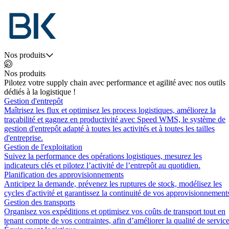
Nos produits
Nos produits
Pilotez votre supply chain avec performance et agilité avec nos outils
dédiés à la logistique !
Gestion d'entrepôt
Maîtrisez les flux et optimisez les process logistiques, améliorez la
traçabilité et gagnez en productivité avec Speed WMS, le système de
gestion d'entrepôt adapté à toutes les activités et à toutes les tailles
d'entreprise.
Gestion de l'exploitation
Suivez la performance des opérations logistiques, mesurez les
indicateurs clés et pilotez l’activité de l’entrepôt au quotidien.
Planification des approvisionnements
Anticipez la demande, prévenez les ruptures de stock, modélisez les
cycles d'activité et garantissez la continuité de vos approvisionnement
Gestion des transports
Organisez vos expéditions et optimisez vos coûts de transport tout en
tenant compte de vos contraintes, afin d’améliorer la qualité de service