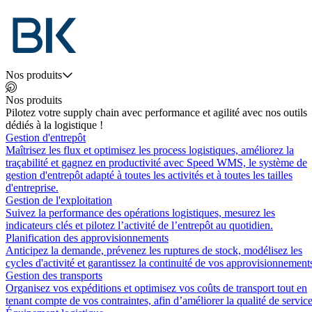
Nos produits
Nos produits
Pilotez votre supply chain avec performance et agilité avec nos outils
dédiés à la logistique !
Gestion d'entrepôt
Maîtrisez les flux et optimisez les process logistiques, améliorez la
traçabilité et gagnez en productivité avec Speed WMS, le système de
gestion d'entrepôt adapté à toutes les activités et à toutes les tailles
d'entreprise.
Gestion de l'exploitation
Suivez la performance des opérations logistiques, mesurez les
indicateurs clés et pilotez l’activité de l’entrepôt au quotidien.
Planification des approvisionnements
Anticipez la demande, prévenez les ruptures de stock, modélisez les
cycles d'activité et garantissez la continuité de vos approvisionnement
Gestion des transports
Organisez vos expéditions et optimisez vos coûts de transport tout en
tenant compte de vos contraintes, afin d’améliorer la qualité de service