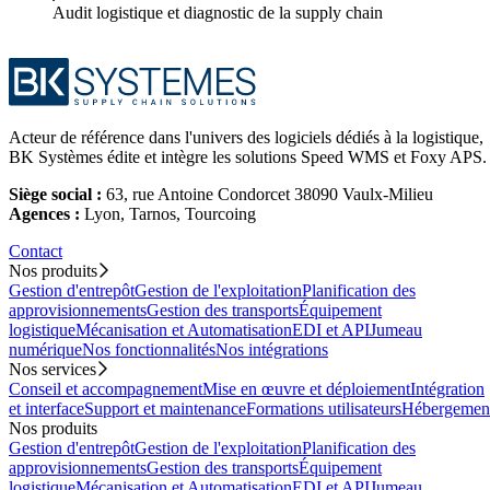
Audit logistique et diagnostic de la supply chain
Acteur de référence dans l'univers des logiciels dédiés à la logistique,
BK Systèmes édite et intègre les solutions Speed WMS et Foxy APS.
Siège social :
63, rue Antoine Condorcet 38090 Vaulx-Milieu
Agences :
Lyon, Tarnos, Tourcoing
Contact
Nos produits
Gestion d'entrepôt
Gestion de l'exploitation
Planification des
approvisionnements
Gestion des transports
Équipement
logistique
Mécanisation et Automatisation
EDI et API
Jumeau
numérique
Nos fonctionnalités
Nos intégrations
Nos services
Conseil et accompagnement
Mise en œuvre et déploiement
Intégration
et interface
Support et maintenance
Formations utilisateurs
Hébergemen
Nos produits
Gestion d'entrepôt
Gestion de l'exploitation
Planification des
approvisionnements
Gestion des transports
Équipement
logistique
Mécanisation et Automatisation
EDI et API
Jumeau