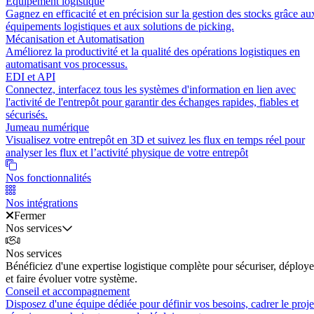
Équipement logistique
Gagnez en efficacité et en précision sur la gestion des stocks grâce au
équipements logistiques et aux solutions de picking.
Mécanisation et Automatisation
Améliorez la productivité et la qualité des opérations logistiques en
automatisant vos processus.
EDI et API
Connectez, interfacez tous les systèmes d'information en lien avec
l'activité de l'entrepôt pour garantir des échanges rapides, fiables et
sécurisés.
Jumeau numérique
Visualisez votre entrepôt en 3D et suivez les flux en temps réel pour
analyser les flux et l’activité physique de votre entrepôt
Nos fonctionnalités
Nos intégrations
Fermer
Nos services
Nos services
Bénéficiez d'une expertise logistique complète pour sécuriser, déploye
et faire évoluer votre système.
Conseil et accompagnement
Disposez d'une équipe dédiée pour définir vos besoins, cadrer le proje