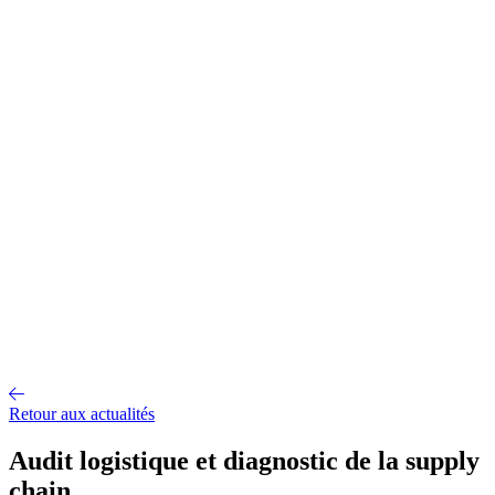
Gestion d'entrepôt
Gestion de l'exploitation
Planification des
approvisionnements
Gestion des transports
Équipement
logistique
Mécanisation et Automatisation
EDI et API
Jumeau
numérique
Nos fonctionnalités
Nos intégrations
Nos services
Conseil et accompagnement
Mise en œuvre et déploiement
Intégration
et interface
Support et maintenance
Formations utilisateurs
Hébergemen
Nos références
Secteurs
A propos
Qui sommes-nous ?
Notre métier
Partenaires intégrateurs
Partenaires
technologiques
Engagements RSE
Paroles d'experts
Recrutement
Offres d'emploi
Parcours d'intégration
Portraits de collaborateurs
Vie
d'entreprise
Actualités
Contact
Retour aux actualités
Audit logistique et diagnostic de la supply
chain