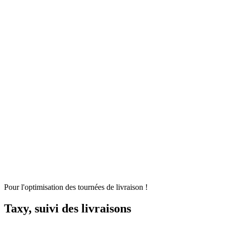
Gestion d'entrepôt
Gestion de l'exploitation
Planification des
approvisionnements
Gestion des transports
Équipement
logistique
Mécanisation et Automatisation
EDI et API
Jumeau
numérique
Nos fonctionnalités
Nos intégrations
Nos services
Conseil et accompagnement
Mise en œuvre et déploiement
Intégration
et interface
Support et maintenance
Formations utilisateurs
Hébergemen
Nos références
Secteurs
A propos
Qui sommes-nous ?
Notre métier
Partenaires intégrateurs
Partenaires
technologiques
Engagements RSE
Paroles d'experts
Recrutement
Offres d'emploi
Parcours d'intégration
Portraits de collaborateurs
Vie
d'entreprise
Actualités
Contact
Pour l'optimisation des tournées de livraison !
Taxy, suivi des livraisons