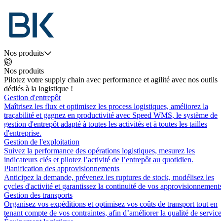
Nos produits
Nos produits
Pilotez votre supply chain avec performance et agilité avec nos outils
dédiés à la logistique !
Gestion d'entrepôt
Maîtrisez les flux et optimisez les process logistiques, améliorez la
traçabilité et gagnez en productivité avec Speed WMS, le système de
gestion d'entrepôt adapté à toutes les activités et à toutes les tailles
d'entreprise.
Gestion de l'exploitation
Suivez la performance des opérations logistiques, mesurez les
indicateurs clés et pilotez l’activité de l’entrepôt au quotidien.
Planification des approvisionnements
Anticipez la demande, prévenez les ruptures de stock, modélisez les
cycles d'activité et garantissez la continuité de vos approvisionnement
Gestion des transports
Organisez vos expéditions et optimisez vos coûts de transport tout en
tenant compte de vos contraintes, afin d’améliorer la qualité de service