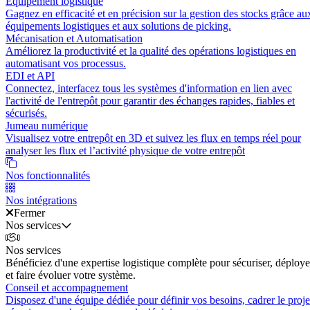
Équipement logistique
Gagnez en efficacité et en précision sur la gestion des stocks grâce au
équipements logistiques et aux solutions de picking.
Mécanisation et Automatisation
Améliorez la productivité et la qualité des opérations logistiques en
automatisant vos processus.
EDI et API
Connectez, interfacez tous les systèmes d'information en lien avec
l'activité de l'entrepôt pour garantir des échanges rapides, fiables et
sécurisés.
Jumeau numérique
Visualisez votre entrepôt en 3D et suivez les flux en temps réel pour
analyser les flux et l’activité physique de votre entrepôt
Nos fonctionnalités
Nos intégrations
Fermer
Nos services
Nos services
Bénéficiez d'une expertise logistique complète pour sécuriser, déploye
et faire évoluer votre système.
Conseil et accompagnement
Disposez d'une équipe dédiée pour définir vos besoins, cadrer le proje