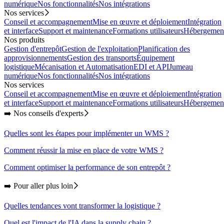
numérique
Nos fonctionnalités
Nos intégrations
Nos services
Conseil et accompagnement
Mise en œuvre et déploiement
Intégration
et interface
Support et maintenance
Formations utilisateurs
Hébergemen
Nos produits
Gestion d'entrepôt
Gestion de l'exploitation
Planification des
approvisionnements
Gestion des transports
Équipement
logistique
Mécanisation et Automatisation
EDI et API
Jumeau
numérique
Nos fonctionnalités
Nos intégrations
Nos services
Conseil et accompagnement
Mise en œuvre et déploiement
Intégration
et interface
Support et maintenance
Formations utilisateurs
Hébergemen
➡️ Nos conseils d'experts
Quelles sont les étapes pour implémenter un WMS ?
Comment réussir la mise en place de votre WMS ?
Comment optimiser la performance de son entrepôt ?
➡️ Pour aller plus loin
Quelles tendances vont transformer la logistique ?
Quel est l'impact de l'IA dans la supply chain ?