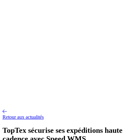
Gestion d'entrepôt
Gestion de l'exploitation
Planification des
approvisionnements
Gestion des transports
Équipement
logistique
Mécanisation et Automatisation
EDI et API
Jumeau
numérique
Nos fonctionnalités
Nos intégrations
Nos services
Conseil et accompagnement
Mise en œuvre et déploiement
Intégration
et interface
Support et maintenance
Formations utilisateurs
Hébergemen
Nos références
Secteurs
A propos
Qui sommes-nous ?
Notre métier
Partenaires intégrateurs
Partenaires
technologiques
Engagements RSE
Paroles d'experts
Recrutement
Offres d'emploi
Parcours d'intégration
Portraits de collaborateurs
Vie
d'entreprise
Actualités
Contact
Retour aux actualités
TopTex sécurise ses expéditions haute
cadence avec Speed WMS