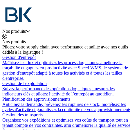
Nos produits
Nos produits
Pilotez votre supply chain avec performance et agilité avec nos outils
dédiés à la logistique !
Gestion d'entrepôt
Maîtrisez les flux et optimisez les process logistiques, améliorez la
traçabilité et gagnez en productivité avec Speed WMS, le système de
gestion d'entrepôt adapté à toutes les activités et à toutes les tailles
d'entreprise.
Gestion de l'exploitation
Suivez la performance des opérations logistiques, mesurez les
indicateurs clés et pilotez l’activité de l’entrepôt au quotidien.
Planification des approvisionnements
Anticipez la demande, prévenez les ruptures de stock, modélisez les
cycles d'activité et garantissez la continuité de vos approvisionnement
Gestion des transports
Organisez vos expéditions et optimisez vos coûts de transport tout en
tenant compte de vos contraintes, afin d’améliorer la qualité de service