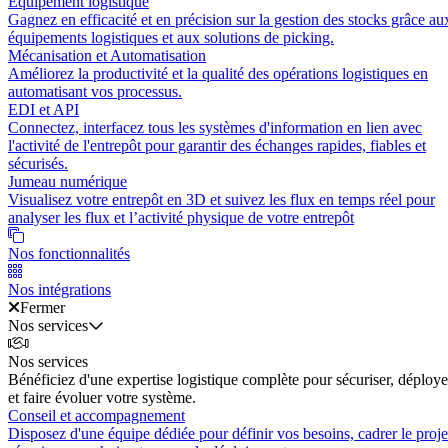
Équipement logistique
Gagnez en efficacité et en précision sur la gestion des stocks grâce au
équipements logistiques et aux solutions de picking.
Mécanisation et Automatisation
Améliorez la productivité et la qualité des opérations logistiques en
automatisant vos processus.
EDI et API
Connectez, interfacez tous les systèmes d'information en lien avec
l'activité de l'entrepôt pour garantir des échanges rapides, fiables et
sécurisés.
Jumeau numérique
Visualisez votre entrepôt en 3D et suivez les flux en temps réel pour
analyser les flux et l’activité physique de votre entrepôt
Nos fonctionnalités
Nos intégrations
Fermer
Nos services
Nos services
Bénéficiez d'une expertise logistique complète pour sécuriser, déploye
et faire évoluer votre système.
Conseil et accompagnement
Disposez d'une équipe dédiée pour définir vos besoins, cadrer le proje