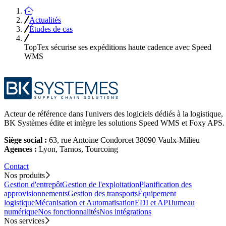
Accueil
Actualités
Études de cas
TopTex sécurise ses expéditions haute cadence avec Speed
WMS
Acteur de référence dans l'univers des logiciels dédiés à la logistique,
BK Systèmes édite et intègre les solutions Speed WMS et Foxy APS.
Siège social :
63, rue Antoine Condorcet 38090 Vaulx-Milieu
Agences :
Lyon, Tarnos, Tourcoing
Contact
Nos produits
Gestion d'entrepôt
Gestion de l'exploitation
Planification des
approvisionnements
Gestion des transports
Équipement
logistique
Mécanisation et Automatisation
EDI et API
Jumeau
numérique
Nos fonctionnalités
Nos intégrations
Nos services