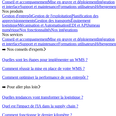
Conseil et accompagnement
Mise en œuvre et déploiement
Intégration
et interface
Support et maintenance
Formations utilisateurs
Hébergemen
Nos produits
Gestion d'entrepôt
Gestion de l'exploitation
Planification des
approvisionnements
Gestion des transports
Équipement
logistique
Mécanisation et Automatisation
EDI et API
Jumeau
numérique
Nos fonctionnalités
Nos intégrations
Nos services
Conseil et accompagnement
Mise en œuvre et déploiement
Intégration
et interface
Support et maintenance
Formations utilisateurs
Hébergemen
➡️ Nos conseils d'experts
Quelles sont les étapes pour implémenter un WMS ?
Comment réussir la mise en place de votre WMS ?
Comment optimiser la performance de son entrepôt ?
➡️ Pour aller plus loin
Quelles tendances vont transformer la logistique ?
Quel est l'impact de l'IA dans la supply chain ?
Comment fonctionne le dernier kilomètre ?