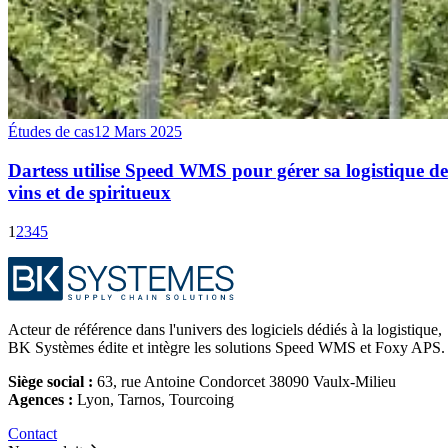
Études de cas
12 Mars 2025
Dartess utilise Speed WMS pour gérer sa logistique de
vins et de spiritueux
1
2
3
4
5
Acteur de référence dans l'univers des logiciels dédiés à la logistique,
BK Systèmes édite et intègre les solutions Speed WMS et Foxy APS.
Siège social :
63, rue Antoine Condorcet 38090 Vaulx-Milieu
Agences :
Lyon, Tarnos, Tourcoing
Contact