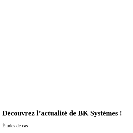
Gestion d'entrepôt
Gestion de l'exploitation
Planification des
approvisionnements
Gestion des transports
Équipement
logistique
Mécanisation et Automatisation
EDI et API
Jumeau
numérique
Nos fonctionnalités
Nos intégrations
Nos services
Conseil et accompagnement
Mise en œuvre et déploiement
Intégration
et interface
Support et maintenance
Formations utilisateurs
Hébergemen
Nos références
Secteurs
A propos
Qui sommes-nous ?
Notre métier
Partenaires intégrateurs
Partenaires
technologiques
Engagements RSE
Paroles d'experts
Recrutement
Offres d'emploi
Parcours d'intégration
Portraits de collaborateurs
Vie
d'entreprise
Actualités
Contact
Découvrez l’actualité de BK Systèmes !
Études de cas