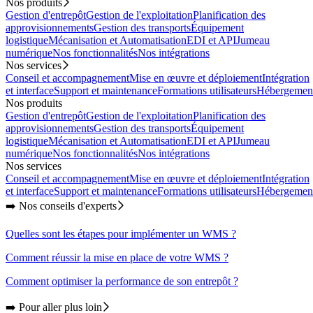
Nos produits
Gestion d'entrepôt
Gestion de l'exploitation
Planification des
approvisionnements
Gestion des transports
Équipement
logistique
Mécanisation et Automatisation
EDI et API
Jumeau
numérique
Nos fonctionnalités
Nos intégrations
Nos services
Conseil et accompagnement
Mise en œuvre et déploiement
Intégration
et interface
Support et maintenance
Formations utilisateurs
Hébergemen
Nos produits
Gestion d'entrepôt
Gestion de l'exploitation
Planification des
approvisionnements
Gestion des transports
Équipement
logistique
Mécanisation et Automatisation
EDI et API
Jumeau
numérique
Nos fonctionnalités
Nos intégrations
Nos services
Conseil et accompagnement
Mise en œuvre et déploiement
Intégration
et interface
Support et maintenance
Formations utilisateurs
Hébergemen
➡️ Nos conseils d'experts
Quelles sont les étapes pour implémenter un WMS ?
Comment réussir la mise en place de votre WMS ?
Comment optimiser la performance de son entrepôt ?
➡️ Pour aller plus loin