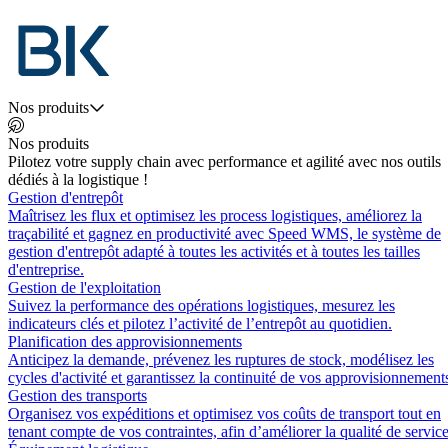
Nos produits
Nos produits
Pilotez votre supply chain avec performance et agilité avec nos outils
dédiés à la logistique !
Gestion d'entrepôt
Maîtrisez les flux et optimisez les process logistiques, améliorez la
traçabilité et gagnez en productivité avec Speed WMS, le système de
gestion d'entrepôt adapté à toutes les activités et à toutes les tailles
d'entreprise.
Gestion de l'exploitation
Suivez la performance des opérations logistiques, mesurez les
indicateurs clés et pilotez l’activité de l’entrepôt au quotidien.
Planification des approvisionnements
Anticipez la demande, prévenez les ruptures de stock, modélisez les
cycles d'activité et garantissez la continuité de vos approvisionnement
Gestion des transports
Organisez vos expéditions et optimisez vos coûts de transport tout en
tenant compte de vos contraintes, afin d’améliorer la qualité de service