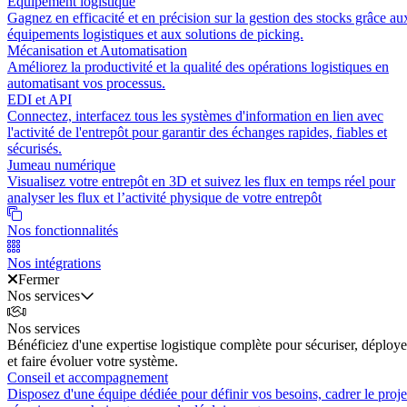
Équipement logistique
Gagnez en efficacité et en précision sur la gestion des stocks grâce au
équipements logistiques et aux solutions de picking.
Mécanisation et Automatisation
Améliorez la productivité et la qualité des opérations logistiques en
automatisant vos processus.
EDI et API
Connectez, interfacez tous les systèmes d'information en lien avec
l'activité de l'entrepôt pour garantir des échanges rapides, fiables et
sécurisés.
Jumeau numérique
Visualisez votre entrepôt en 3D et suivez les flux en temps réel pour
analyser les flux et l’activité physique de votre entrepôt
Nos fonctionnalités
Nos intégrations
Fermer
Nos services
Nos services
Bénéficiez d'une expertise logistique complète pour sécuriser, déploye
et faire évoluer votre système.
Conseil et accompagnement
Disposez d'une équipe dédiée pour définir vos besoins, cadrer le proje