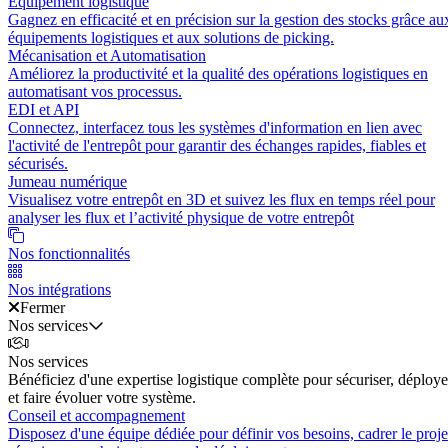
Équipement logistique
Gagnez en efficacité et en précision sur la gestion des stocks grâce au
équipements logistiques et aux solutions de picking.
Mécanisation et Automatisation
Améliorez la productivité et la qualité des opérations logistiques en
automatisant vos processus.
EDI et API
Connectez, interfacez tous les systèmes d'information en lien avec
l'activité de l'entrepôt pour garantir des échanges rapides, fiables et
sécurisés.
Jumeau numérique
Visualisez votre entrepôt en 3D et suivez les flux en temps réel pour
analyser les flux et l’activité physique de votre entrepôt
Nos fonctionnalités
Nos intégrations
Fermer
Nos services
Nos services
Bénéficiez d'une expertise logistique complète pour sécuriser, déploye
et faire évoluer votre système.
Conseil et accompagnement
Disposez d'une équipe dédiée pour définir vos besoins, cadrer le proje