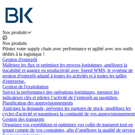
Nos produits
Nos produits
Pilotez votre supply chain avec performance et agilité avec nos outils
dédiés à la logistique !
Gestion d'entrepôt
Maîtrisez les flux et optimisez les process logistiques, améliorez la
traçabilité et gagnez en productivité avec Speed WMS, le système de
gestion d'entrepôt adapté à toutes les activités et à toutes les tailles
d'entreprise.
Gestion de l'exploitation
Suivez la performance des opérations logistiques, mesurez les
indicateurs clés et pilotez l’activité de l’entrepôt au quotidien.
Planification des approvisionnements
Anticipez la demande, prévenez les ruptures de stock, modélisez les
cycles d'activité et garantissez la continuité de vos approvisionnement
Gestion des transports
Organisez vos expéditions et optimisez vos coûts de transport tout en
tenant compte de vos contraintes, afin d’améliorer la qualité de service