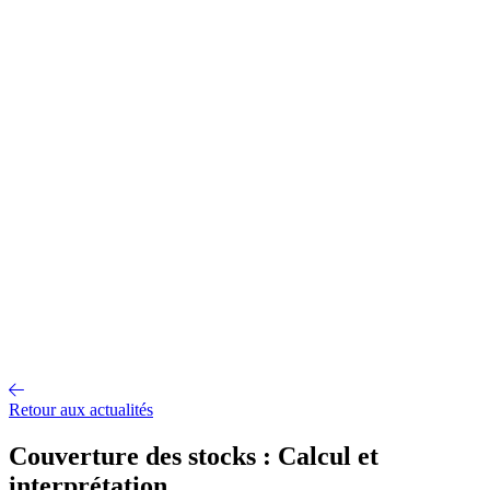
Gestion d'entrepôt
Gestion de l'exploitation
Planification des
approvisionnements
Gestion des transports
Équipement
logistique
Mécanisation et Automatisation
EDI et API
Jumeau
numérique
Nos fonctionnalités
Nos intégrations
Nos services
Conseil et accompagnement
Mise en œuvre et déploiement
Intégration
et interface
Support et maintenance
Formations utilisateurs
Hébergemen
Nos références
Secteurs
A propos
Qui sommes-nous ?
Notre métier
Partenaires intégrateurs
Partenaires
technologiques
Engagements RSE
Paroles d'experts
Recrutement
Offres d'emploi
Parcours d'intégration
Portraits de collaborateurs
Vie
d'entreprise
Actualités
Contact
Retour aux actualités
Couverture des stocks : Calcul et
interprétation