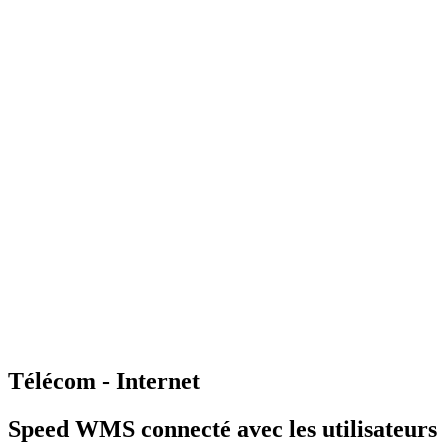
Gestion d'entrepôt
Gestion de l'exploitation
Planification des
approvisionnements
Gestion des transports
Équipement
logistique
Mécanisation et Automatisation
EDI et API
Jumeau
numérique
Nos fonctionnalités
Nos intégrations
Nos services
Conseil et accompagnement
Mise en œuvre et déploiement
Intégration
et interface
Support et maintenance
Formations utilisateurs
Hébergemen
Nos références
Secteurs
A propos
Qui sommes-nous ?
Notre métier
Partenaires intégrateurs
Partenaires
technologiques
Engagements RSE
Paroles d'experts
Recrutement
Offres d'emploi
Parcours d'intégration
Portraits de collaborateurs
Vie
d'entreprise
Actualités
Contact
Télécom - Internet
Speed WMS connecté avec les utilisateurs