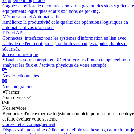
Équipement logistique
Gagnez en efficacité et en précision sur la gestion des stocks grâce au
équipements logistiques et aux solutions de picking.
Mécanisation et Automatisation
Améliorez la productivité et la qualité des opérations logistiques en
automatisant vos processus.
EDI et API
Connectez, interfacez tous les systèmes d'information en lien avec
l'activité de l'entrepôt pour garantir des échanges rapides, fiables et
sécurisés.
Jumeau numérique
Visualisez votre entrepôt en 3D et suivez les flux en temps réel pour
analyser les flux et l’activité physique de votre entrepôt
Nos fonctionnalités
Nos intégrations
Fermer
Nos services
Nos services
Bénéficiez d'une expertise logistique complète pour sécuriser, déploye
et faire évoluer votre système.
Conseil et accompagnement
Disposez d'une équipe dédiée pour définir vos besoins, cadrer le proje