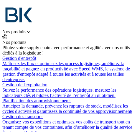
Nos produits
Nos produits
Pilotez votre supply chain avec performance et agilité avec nos outils
dédiés à la logistique !
Gestion d'entrepôt
Maîtrisez les flux et optimisez les process logistiques, améliorez la
traçabilité et gagnez en productivité avec Speed WMS, le système de
gestion d'entrepôt adapté à toutes les activités et à toutes les tailles
d'entreprise.
Gestion de l'exploitation
Suivez la performance des opérations logistiques, mesurez les
indicateurs clés et pilotez l’activité de l’entrepôt au quotidien.
Planification des approvisionnements
Anticipez la demande, prévenez les ruptures de stock, modélisez les
cycles d'activité et garantissez la continuité de vos approvisionnement
Gestion des transports
Organisez vos expéditions et optimisez vos coûts de transport tout en
tenant compte de vos contraintes, afin d’améliorer la qualité de service