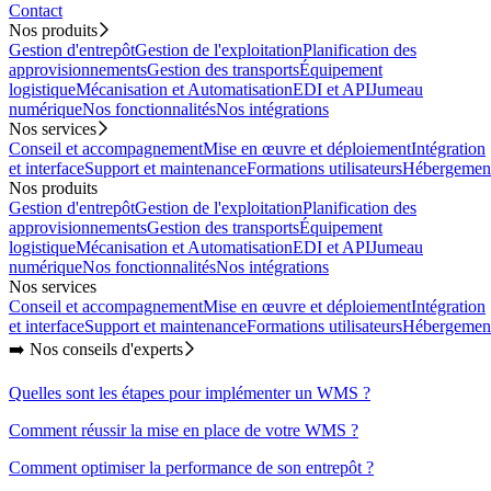
Contact
Nos produits
Gestion d'entrepôt
Gestion de l'exploitation
Planification des
approvisionnements
Gestion des transports
Équipement
logistique
Mécanisation et Automatisation
EDI et API
Jumeau
numérique
Nos fonctionnalités
Nos intégrations
Nos services
Conseil et accompagnement
Mise en œuvre et déploiement
Intégration
et interface
Support et maintenance
Formations utilisateurs
Hébergemen
Nos produits
Gestion d'entrepôt
Gestion de l'exploitation
Planification des
approvisionnements
Gestion des transports
Équipement
logistique
Mécanisation et Automatisation
EDI et API
Jumeau
numérique
Nos fonctionnalités
Nos intégrations
Nos services
Conseil et accompagnement
Mise en œuvre et déploiement
Intégration
et interface
Support et maintenance
Formations utilisateurs
Hébergemen
➡️ Nos conseils d'experts
Quelles sont les étapes pour implémenter un WMS ?
Comment réussir la mise en place de votre WMS ?
Comment optimiser la performance de son entrepôt ?