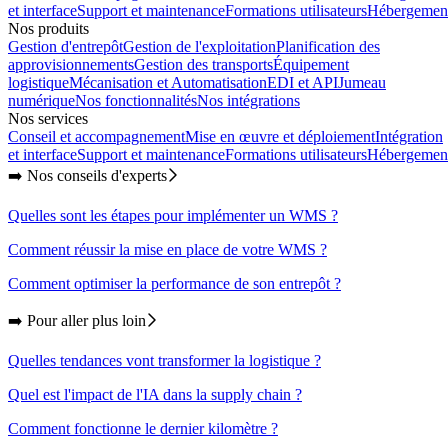
et interface
Support et maintenance
Formations utilisateurs
Hébergemen
Nos produits
Gestion d'entrepôt
Gestion de l'exploitation
Planification des
approvisionnements
Gestion des transports
Équipement
logistique
Mécanisation et Automatisation
EDI et API
Jumeau
numérique
Nos fonctionnalités
Nos intégrations
Nos services
Conseil et accompagnement
Mise en œuvre et déploiement
Intégration
et interface
Support et maintenance
Formations utilisateurs
Hébergemen
➡️ Nos conseils d'experts
Quelles sont les étapes pour implémenter un WMS ?
Comment réussir la mise en place de votre WMS ?
Comment optimiser la performance de son entrepôt ?
➡️ Pour aller plus loin
Quelles tendances vont transformer la logistique ?
Quel est l'impact de l'IA dans la supply chain ?
Comment fonctionne le dernier kilomètre ?