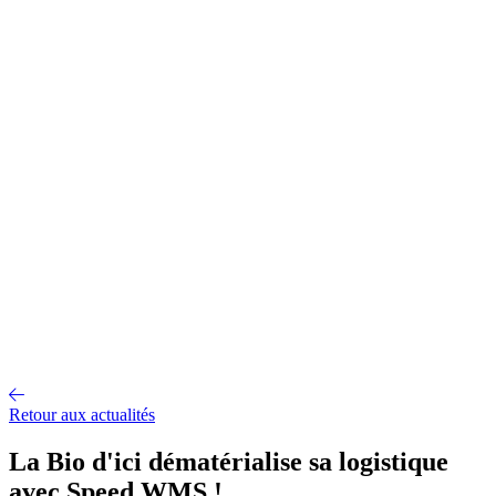
Gestion d'entrepôt
Gestion de l'exploitation
Planification des
approvisionnements
Gestion des transports
Équipement
logistique
Mécanisation et Automatisation
EDI et API
Jumeau
numérique
Nos fonctionnalités
Nos intégrations
Nos services
Conseil et accompagnement
Mise en œuvre et déploiement
Intégration
et interface
Support et maintenance
Formations utilisateurs
Hébergemen
Nos références
Secteurs
A propos
Qui sommes-nous ?
Notre métier
Partenaires intégrateurs
Partenaires
technologiques
Engagements RSE
Paroles d'experts
Recrutement
Offres d'emploi
Parcours d'intégration
Portraits de collaborateurs
Vie
d'entreprise
Actualités
Contact
Retour aux actualités
La Bio d'ici dématérialise sa logistique
avec Speed WMS !