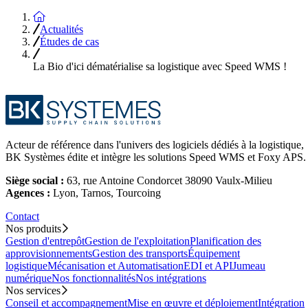
Accueil
Actualités
Études de cas
La Bio d'ici dématérialise sa logistique avec Speed WMS !
Acteur de référence dans l'univers des logiciels dédiés à la logistique,
BK Systèmes édite et intègre les solutions Speed WMS et Foxy APS.
Siège social :
63, rue Antoine Condorcet 38090 Vaulx-Milieu
Agences :
Lyon, Tarnos, Tourcoing
Contact
Nos produits
Gestion d'entrepôt
Gestion de l'exploitation
Planification des
approvisionnements
Gestion des transports
Équipement
logistique
Mécanisation et Automatisation
EDI et API
Jumeau
numérique
Nos fonctionnalités
Nos intégrations
Nos services
Conseil et accompagnement
Mise en œuvre et déploiement
Intégration