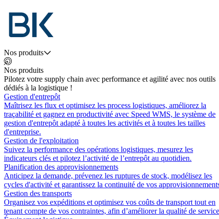
Nos produits
Nos produits
Pilotez votre supply chain avec performance et agilité avec nos outils
dédiés à la logistique !
Gestion d'entrepôt
Maîtrisez les flux et optimisez les process logistiques, améliorez la
traçabilité et gagnez en productivité avec Speed WMS, le système de
gestion d'entrepôt adapté à toutes les activités et à toutes les tailles
d'entreprise.
Gestion de l'exploitation
Suivez la performance des opérations logistiques, mesurez les
indicateurs clés et pilotez l’activité de l’entrepôt au quotidien.
Planification des approvisionnements
Anticipez la demande, prévenez les ruptures de stock, modélisez les
cycles d'activité et garantissez la continuité de vos approvisionnement
Gestion des transports
Organisez vos expéditions et optimisez vos coûts de transport tout en
tenant compte de vos contraintes, afin d’améliorer la qualité de service