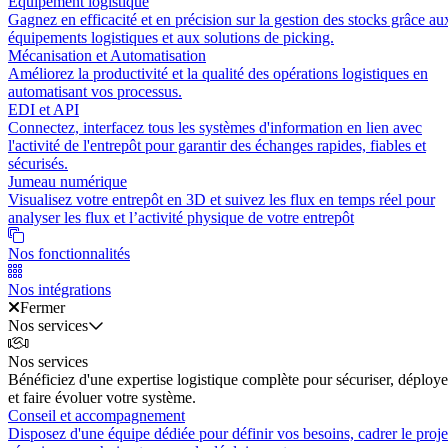
Équipement logistique
Gagnez en efficacité et en précision sur la gestion des stocks grâce au
équipements logistiques et aux solutions de picking.
Mécanisation et Automatisation
Améliorez la productivité et la qualité des opérations logistiques en
automatisant vos processus.
EDI et API
Connectez, interfacez tous les systèmes d'information en lien avec
l'activité de l'entrepôt pour garantir des échanges rapides, fiables et
sécurisés.
Jumeau numérique
Visualisez votre entrepôt en 3D et suivez les flux en temps réel pour
analyser les flux et l’activité physique de votre entrepôt
Nos fonctionnalités
Nos intégrations
Fermer
Nos services
Nos services
Bénéficiez d'une expertise logistique complète pour sécuriser, déploye
et faire évoluer votre système.
Conseil et accompagnement
Disposez d'une équipe dédiée pour définir vos besoins, cadrer le proje