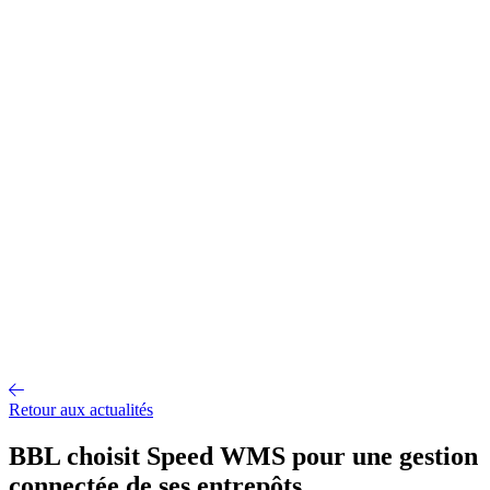
Gestion d'entrepôt
Gestion de l'exploitation
Planification des
approvisionnements
Gestion des transports
Équipement
logistique
Mécanisation et Automatisation
EDI et API
Jumeau
numérique
Nos fonctionnalités
Nos intégrations
Nos services
Conseil et accompagnement
Mise en œuvre et déploiement
Intégration
et interface
Support et maintenance
Formations utilisateurs
Hébergemen
Nos références
Secteurs
A propos
Qui sommes-nous ?
Notre métier
Partenaires intégrateurs
Partenaires
technologiques
Engagements RSE
Paroles d'experts
Recrutement
Offres d'emploi
Parcours d'intégration
Portraits de collaborateurs
Vie
d'entreprise
Actualités
Contact
Retour aux actualités
BBL choisit Speed WMS pour une gestion
connectée de ses entrepôts