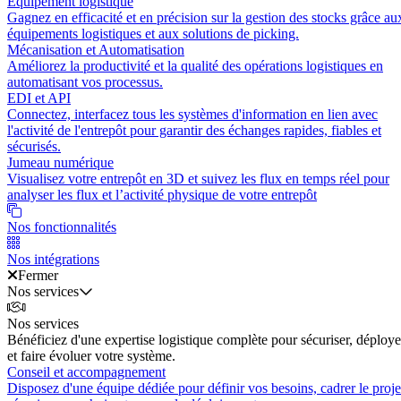
Équipement logistique
Gagnez en efficacité et en précision sur la gestion des stocks grâce au
équipements logistiques et aux solutions de picking.
Mécanisation et Automatisation
Améliorez la productivité et la qualité des opérations logistiques en
automatisant vos processus.
EDI et API
Connectez, interfacez tous les systèmes d'information en lien avec
l'activité de l'entrepôt pour garantir des échanges rapides, fiables et
sécurisés.
Jumeau numérique
Visualisez votre entrepôt en 3D et suivez les flux en temps réel pour
analyser les flux et l’activité physique de votre entrepôt
Nos fonctionnalités
Nos intégrations
Fermer
Nos services
Nos services
Bénéficiez d'une expertise logistique complète pour sécuriser, déploye
et faire évoluer votre système.
Conseil et accompagnement
Disposez d'une équipe dédiée pour définir vos besoins, cadrer le proje