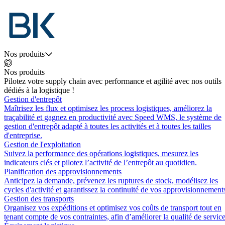
Nos produits
Nos produits
Pilotez votre supply chain avec performance et agilité avec nos outils
dédiés à la logistique !
Gestion d'entrepôt
Maîtrisez les flux et optimisez les process logistiques, améliorez la
traçabilité et gagnez en productivité avec Speed WMS, le système de
gestion d'entrepôt adapté à toutes les activités et à toutes les tailles
d'entreprise.
Gestion de l'exploitation
Suivez la performance des opérations logistiques, mesurez les
indicateurs clés et pilotez l’activité de l’entrepôt au quotidien.
Planification des approvisionnements
Anticipez la demande, prévenez les ruptures de stock, modélisez les
cycles d'activité et garantissez la continuité de vos approvisionnement
Gestion des transports
Organisez vos expéditions et optimisez vos coûts de transport tout en
tenant compte de vos contraintes, afin d’améliorer la qualité de service