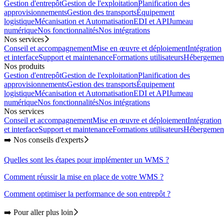
Gestion d'entrepôt
Gestion de l'exploitation
Planification des
approvisionnements
Gestion des transports
Équipement
logistique
Mécanisation et Automatisation
EDI et API
Jumeau
numérique
Nos fonctionnalités
Nos intégrations
Nos services
Conseil et accompagnement
Mise en œuvre et déploiement
Intégration
et interface
Support et maintenance
Formations utilisateurs
Hébergemen
Nos produits
Gestion d'entrepôt
Gestion de l'exploitation
Planification des
approvisionnements
Gestion des transports
Équipement
logistique
Mécanisation et Automatisation
EDI et API
Jumeau
numérique
Nos fonctionnalités
Nos intégrations
Nos services
Conseil et accompagnement
Mise en œuvre et déploiement
Intégration
et interface
Support et maintenance
Formations utilisateurs
Hébergemen
➡️ Nos conseils d'experts
Quelles sont les étapes pour implémenter un WMS ?
Comment réussir la mise en place de votre WMS ?
Comment optimiser la performance de son entrepôt ?
➡️ Pour aller plus loin