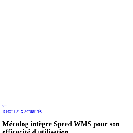
Gestion d'entrepôt
Gestion de l'exploitation
Planification des
approvisionnements
Gestion des transports
Équipement
logistique
Mécanisation et Automatisation
EDI et API
Jumeau
numérique
Nos fonctionnalités
Nos intégrations
Nos services
Conseil et accompagnement
Mise en œuvre et déploiement
Intégration
et interface
Support et maintenance
Formations utilisateurs
Hébergemen
Nos références
Secteurs
A propos
Qui sommes-nous ?
Notre métier
Partenaires intégrateurs
Partenaires
technologiques
Engagements RSE
Paroles d'experts
Recrutement
Offres d'emploi
Parcours d'intégration
Portraits de collaborateurs
Vie
d'entreprise
Actualités
Contact
Retour aux actualités
Mécalog intègre Speed WMS pour son
efficacité d'utilisation