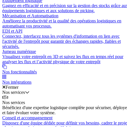
Équipement logistique
Gagnez en efficacité et en précision sur la gestion des stocks grâce au
équipements logistiques et aux solutions de picking.
Mécanisation et Automatisation
Améliorez la productivité et la qualité des opérations logistiques en
automatisant vos processus.
EDI et API
Connectez, interfacez tous les systèmes d'information en lien avec
l'activité de l'entrepôt pour garantir des échanges rapides, fiables et
sécurisés.
Jumeau numérique
Visualisez votre entrepôt en 3D et suivez les flux en temps réel pour
analyser les flux et l’activité physique de votre entrepôt
Nos fonctionnalités
Nos intégrations
Fermer
Nos services
Nos services
Bénéficiez d'une expertise logistique complète pour sécuriser, déploye
et faire évoluer votre système.
Conseil et accompagnement
Disposez d'une équipe dédiée pour définir vos besoins, cadrer le proje