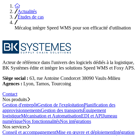
Accueil
Actualités
Études de cas
Mécalog intègre Speed WMS pour son efficacité d'utilisation
Acteur de référence dans l'univers des logiciels dédiés à la logistique,
BK Systèmes édite et intègre les solutions Speed WMS et Foxy APS.
Siège social :
63, rue Antoine Condorcet 38090 Vaulx-Milieu
Agences :
Lyon, Tarnos, Tourcoing
Contact
Nos produits
Gestion d'entrepôt
Gestion de l'exploitation
Planification des
approvisionnements
Gestion des transports
Équipement
logistique
Mécanisation et Automatisation
EDI et API
Jumeau
numérique
Nos fonctionnalités
Nos intégrations
Nos services
Conseil et accompagnement
Mise en œuvre et déploiement
Intégration