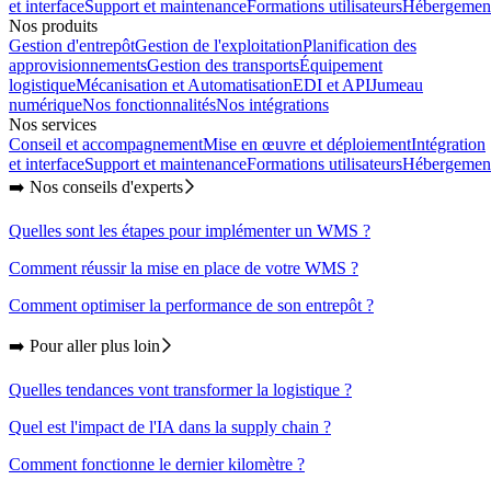
et interface
Support et maintenance
Formations utilisateurs
Hébergemen
Nos produits
Gestion d'entrepôt
Gestion de l'exploitation
Planification des
approvisionnements
Gestion des transports
Équipement
logistique
Mécanisation et Automatisation
EDI et API
Jumeau
numérique
Nos fonctionnalités
Nos intégrations
Nos services
Conseil et accompagnement
Mise en œuvre et déploiement
Intégration
et interface
Support et maintenance
Formations utilisateurs
Hébergemen
➡️ Nos conseils d'experts
Quelles sont les étapes pour implémenter un WMS ?
Comment réussir la mise en place de votre WMS ?
Comment optimiser la performance de son entrepôt ?
➡️ Pour aller plus loin
Quelles tendances vont transformer la logistique ?
Quel est l'impact de l'IA dans la supply chain ?
Comment fonctionne le dernier kilomètre ?