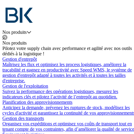
Nos produits
Nos produits
Pilotez votre supply chain avec performance et agilité avec nos outils
dédiés à la logistique !
Gestion d'entrepôt
Maîtrisez les flux et optimisez les process logistiques, améliorez la
traçabilité et gagnez en productivité avec Speed WMS, le système de
gestion d'entrepôt adapté à toutes les activités et à toutes les tailles
d'entreprise.
Gestion de l'exploitation
Suivez la performance des opérations logistiques, mesurez les
indicateurs clés et pilotez l’activité de l’entrepôt au quotidien.
Planification des approvisionnements
Anticipez la demande, prévenez les ruptures de stock, modélisez les
cycles d'activité et garantissez la continuité de vos approvisionnement
Gestion des transports
Organisez vos expéditions et optimisez vos coûts de transport tout en
tenant compte de vos contraintes, afin d’améliorer la qualité de service