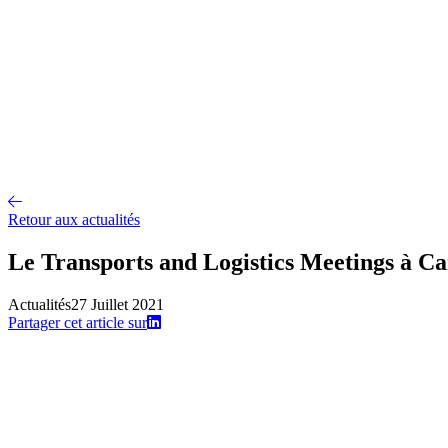
Conseil et accompagnement
Mise en œuvre et déploiement
Intégration 
Nos références
Secteurs
A propos
Qui sommes-nous ?
Notre métier
Partenaires intégrateurs
Partenaires t
Recrutement
Offres d'emploi
Parcours d'intégration
Portraits de collaborateurs
Vie d'
Actualités
Contact
Retour aux actualités
Le Transports and Logistics Meetings à Ca
Actualités
27 Juillet 2021
Partager cet article sur