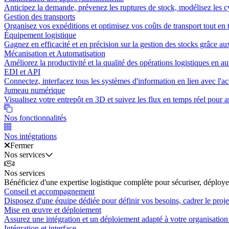
Anticipez la demande, prévenez les ruptures de stock, modélisez les cy
Gestion des transports
Organisez vos expéditions et optimisez vos coûts de transport tout en t
Équipement logistique
Gagnez en efficacité et en précision sur la gestion des stocks grâce au
Mécanisation et Automatisation
Améliorez la productivité et la qualité des opérations logistiques en a
EDI et API
Connectez, interfacez tous les systèmes d'information en lien avec l'act
Jumeau numérique
Visualisez votre entrepôt en 3D et suivez les flux en temps réel pour an
Nos fonctionnalités
Nos intégrations
Fermer
Nos services
Nos services
Bénéficiez d'une expertise logistique complète pour sécuriser, déployer
Conseil et accompagnement
Disposez d'une équipe dédiée pour définir vos besoins, cadrer le projet
Mise en œuvre et déploiement
Assurez une intégration et un déploiement adapté à votre organisation 
Intégration et interface