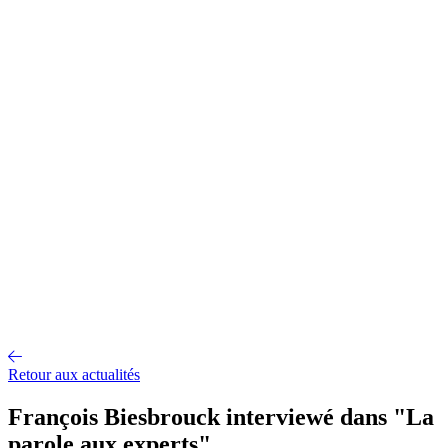
Gestion d'entrepôt
Gestion de l'exploitation
Planification des
approvisionnements
Gestion des transports
Équipement
logistique
Mécanisation et Automatisation
EDI et API
Jumeau
numérique
Nos fonctionnalités
Nos intégrations
Nos services
Conseil et accompagnement
Mise en œuvre et déploiement
Intégration
et interface
Support et maintenance
Formations utilisateurs
Hébergemen
Nos références
Secteurs
A propos
Qui sommes-nous ?
Notre métier
Partenaires intégrateurs
Partenaires
technologiques
Engagements RSE
Paroles d'experts
Recrutement
Offres d'emploi
Parcours d'intégration
Portraits de collaborateurs
Vie
d'entreprise
Actualités
Contact
Retour aux actualités
François Biesbrouck interviewé dans "La
parole aux experts"