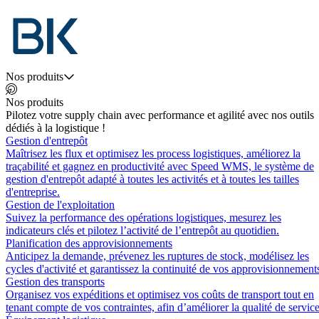
Nos produits
Nos produits
Pilotez votre supply chain avec performance et agilité avec nos outils
dédiés à la logistique !
Gestion d'entrepôt
Maîtrisez les flux et optimisez les process logistiques, améliorez la
traçabilité et gagnez en productivité avec Speed WMS, le système de
gestion d'entrepôt adapté à toutes les activités et à toutes les tailles
d'entreprise.
Gestion de l'exploitation
Suivez la performance des opérations logistiques, mesurez les
indicateurs clés et pilotez l’activité de l’entrepôt au quotidien.
Planification des approvisionnements
Anticipez la demande, prévenez les ruptures de stock, modélisez les
cycles d'activité et garantissez la continuité de vos approvisionnement
Gestion des transports
Organisez vos expéditions et optimisez vos coûts de transport tout en
tenant compte de vos contraintes, afin d’améliorer la qualité de service