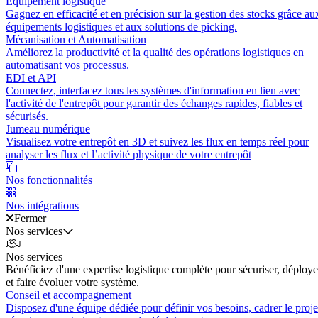
Équipement logistique
Gagnez en efficacité et en précision sur la gestion des stocks grâce au
équipements logistiques et aux solutions de picking.
Mécanisation et Automatisation
Améliorez la productivité et la qualité des opérations logistiques en
automatisant vos processus.
EDI et API
Connectez, interfacez tous les systèmes d'information en lien avec
l'activité de l'entrepôt pour garantir des échanges rapides, fiables et
sécurisés.
Jumeau numérique
Visualisez votre entrepôt en 3D et suivez les flux en temps réel pour
analyser les flux et l’activité physique de votre entrepôt
Nos fonctionnalités
Nos intégrations
Fermer
Nos services
Nos services
Bénéficiez d'une expertise logistique complète pour sécuriser, déploye
et faire évoluer votre système.
Conseil et accompagnement
Disposez d'une équipe dédiée pour définir vos besoins, cadrer le proje