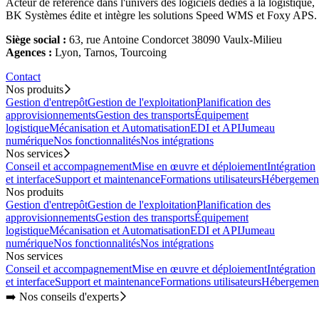
Acteur de référence dans l'univers des logiciels dédiés à la logistique,
BK Systèmes édite et intègre les solutions Speed WMS et Foxy APS.
Siège social :
63, rue Antoine Condorcet 38090 Vaulx-Milieu
Agences :
Lyon, Tarnos, Tourcoing
Contact
Nos produits
Gestion d'entrepôt
Gestion de l'exploitation
Planification des
approvisionnements
Gestion des transports
Équipement
logistique
Mécanisation et Automatisation
EDI et API
Jumeau
numérique
Nos fonctionnalités
Nos intégrations
Nos services
Conseil et accompagnement
Mise en œuvre et déploiement
Intégration
et interface
Support et maintenance
Formations utilisateurs
Hébergemen
Nos produits
Gestion d'entrepôt
Gestion de l'exploitation
Planification des
approvisionnements
Gestion des transports
Équipement
logistique
Mécanisation et Automatisation
EDI et API
Jumeau
numérique
Nos fonctionnalités
Nos intégrations
Nos services
Conseil et accompagnement
Mise en œuvre et déploiement
Intégration
et interface
Support et maintenance
Formations utilisateurs
Hébergemen
➡️ Nos conseils d'experts