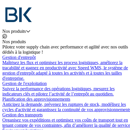
Nos produits
Nos produits
Pilotez votre supply chain avec performance et agilité avec nos outils
dédiés à la logistique !
Gestion d'entrepôt
Maîtrisez les flux et optimisez les process logistiques, améliorez la
traçabilité et gagnez en productivité avec Speed WMS, le système de
gestion d'entrepôt adapté à toutes les activités et à toutes les tailles
d'entreprise.
Gestion de l'exploitation
Suivez la performance des opérations logistiques, mesurez les
indicateurs clés et pilotez l’activité de l’entrepôt au quotidien.
Planification des approvisionnements
Anticipez la demande, prévenez les ruptures de stock, modélisez les
cycles d'activité et garantissez la continuité de vos approvisionnement
Gestion des transports
Organisez vos expéditions et optimisez vos coûts de transport tout en
tenant compte de vos contraintes, afin d’améliorer la qualité de service