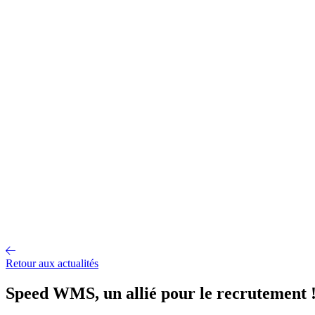
Gestion d'entrepôt
Gestion de l'exploitation
Planification des
approvisionnements
Gestion des transports
Équipement
logistique
Mécanisation et Automatisation
EDI et API
Jumeau
numérique
Nos fonctionnalités
Nos intégrations
Nos services
Conseil et accompagnement
Mise en œuvre et déploiement
Intégration
et interface
Support et maintenance
Formations utilisateurs
Hébergemen
Nos références
Secteurs
A propos
Qui sommes-nous ?
Notre métier
Partenaires intégrateurs
Partenaires
technologiques
Engagements RSE
Paroles d'experts
Recrutement
Offres d'emploi
Parcours d'intégration
Portraits de collaborateurs
Vie
d'entreprise
Actualités
Contact
Retour aux actualités
Speed WMS, un allié pour le recrutement 