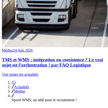
Médias
24 Juin 2026
TMS et WMS : intégration ou coexistence ? Le vrai
sujet est l’orchestration ! par FAQ Logistique
Voir toutes les actualités
Accueil
Actualités
Médias
Speed WMS, un allié pour le recrutement !