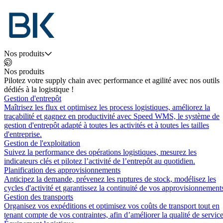
Nos produits
Nos produits
Pilotez votre supply chain avec performance et agilité avec nos outils
dédiés à la logistique !
Gestion d'entrepôt
Maîtrisez les flux et optimisez les process logistiques, améliorez la
traçabilité et gagnez en productivité avec Speed WMS, le système de
gestion d'entrepôt adapté à toutes les activités et à toutes les tailles
d'entreprise.
Gestion de l'exploitation
Suivez la performance des opérations logistiques, mesurez les
indicateurs clés et pilotez l’activité de l’entrepôt au quotidien.
Planification des approvisionnements
Anticipez la demande, prévenez les ruptures de stock, modélisez les
cycles d'activité et garantissez la continuité de vos approvisionnement
Gestion des transports
Organisez vos expéditions et optimisez vos coûts de transport tout en
tenant compte de vos contraintes, afin d’améliorer la qualité de service