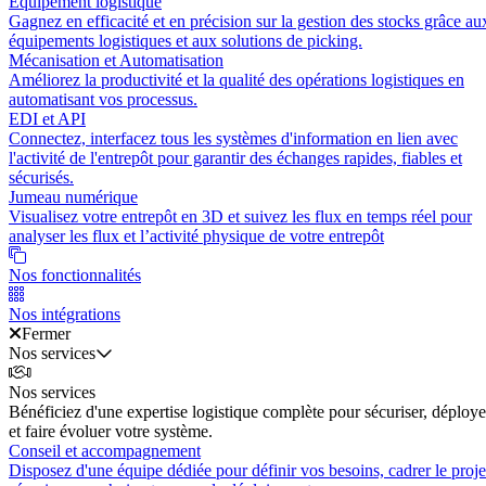
Équipement logistique
Gagnez en efficacité et en précision sur la gestion des stocks grâce au
équipements logistiques et aux solutions de picking.
Mécanisation et Automatisation
Améliorez la productivité et la qualité des opérations logistiques en
automatisant vos processus.
EDI et API
Connectez, interfacez tous les systèmes d'information en lien avec
l'activité de l'entrepôt pour garantir des échanges rapides, fiables et
sécurisés.
Jumeau numérique
Visualisez votre entrepôt en 3D et suivez les flux en temps réel pour
analyser les flux et l’activité physique de votre entrepôt
Nos fonctionnalités
Nos intégrations
Fermer
Nos services
Nos services
Bénéficiez d'une expertise logistique complète pour sécuriser, déploye
et faire évoluer votre système.
Conseil et accompagnement
Disposez d'une équipe dédiée pour définir vos besoins, cadrer le proje