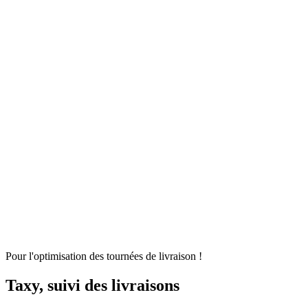
Gestion d'entrepôt
Gestion de l'exploitation
Planification des
approvisionnements
Gestion des transports
Équipement
logistique
Mécanisation et Automatisation
EDI et API
Jumeau
numérique
Nos fonctionnalités
Nos intégrations
Nos services
Conseil et accompagnement
Mise en œuvre et déploiement
Intégration
et interface
Support et maintenance
Formations utilisateurs
Hébergemen
Nos références
Secteurs
A propos
Qui sommes-nous ?
Notre métier
Partenaires intégrateurs
Partenaires
technologiques
Engagements RSE
Paroles d'experts
Recrutement
Offres d'emploi
Parcours d'intégration
Portraits de collaborateurs
Vie
d'entreprise
Actualités
Contact
Pour l'optimisation des tournées de livraison !
Taxy, suivi des livraisons